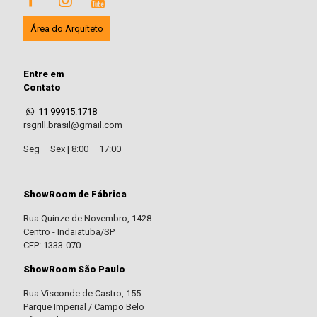
Área do Arquiteto
Entre em
Contato
11 99915.1718
rsgrill.brasil@gmail.com
Seg – Sex | 8:00 – 17:00
ShowRoom de Fábrica
Rua Quinze de Novembro, 1428
Centro - Indaiatuba/SP
CEP: 1333-070
ShowRoom São Paulo
Rua Visconde de Castro, 155
Parque Imperial / Campo Belo